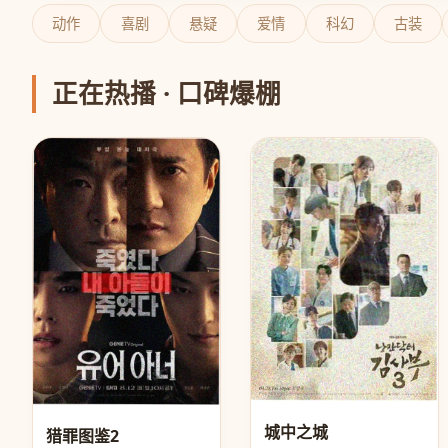
动作
喜剧
悬疑
爱情
科幻
古装
正在热播 · 口碑爆棚
城中之城
猎罪图鉴2