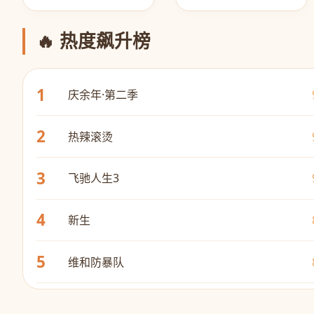
🔥 热度飙升榜
1
庆余年·第二季
2
热辣滚烫
3
飞驰人生3
4
新生
5
维和防暴队