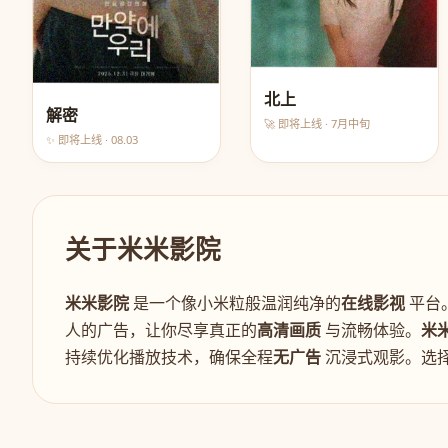
北上
解密
🚀 即将上线 · 7月中旬
✨ 即将上线 · 08.03
关于米米影院
米米影院
是一个像小米粒般温润纯净的
在线影视
平台
人的广告，让你尽享真正的
高清画质
与流畅体验。
米
持续优化播放技术，确保全程
无广告
沉浸式观影。选