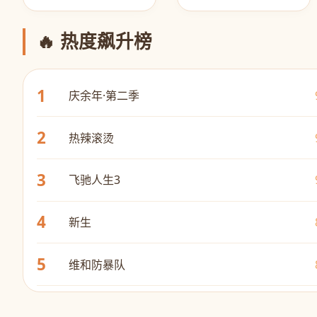
🔥 热度飙升榜
1
庆余年·第二季
2
热辣滚烫
3
飞驰人生3
4
新生
5
维和防暴队