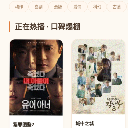
动作
喜剧
悬疑
爱情
科幻
古装
正在热播 · 口碑爆棚
城中之城
猎罪图鉴2