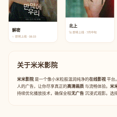
北上
解密
🚀 即将上线 · 7月中旬
✨ 即将上线 · 08.03
关于米米影院
米米影院
是一个像小米粒般温润纯净的
在线影视
平台
人的广告，让你尽享真正的
高清画质
与流畅体验。
米
持续优化播放技术，确保全程
无广告
沉浸式观影。选